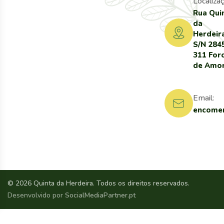
Localizaç
Rua Qui
da
Herdeir
S/N 284
311 For
de Amo
Email:
encomen
© 2026 Quinta da Herdeira. Todos os direitos reservados.
Desenvolvido por
SocialMediaPartner.pt