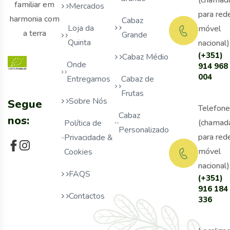
(chamad
familiar em
Mercados
para red
harmonia com
Cabaz
Loja da
móvel
a terra
Grande
Quinta
nacional)
(+351)
Cabaz Médio
Onde
914 968
004
Entregamos
Cabaz de
Frutas
Sobre Nós
Segue
Telefone
Cabaz
nos:
(chamad
Política de
Personalizado
para red
Privacidade &
móvel
Cookies
nacional)
FAQS
(+351)
916 184
Contactos
336