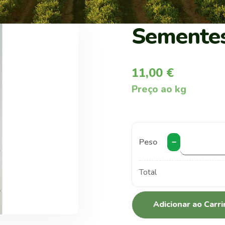
Sementes
11,00
€
Preço ao kg
Peso
−
Total
Adicionar ao Carr