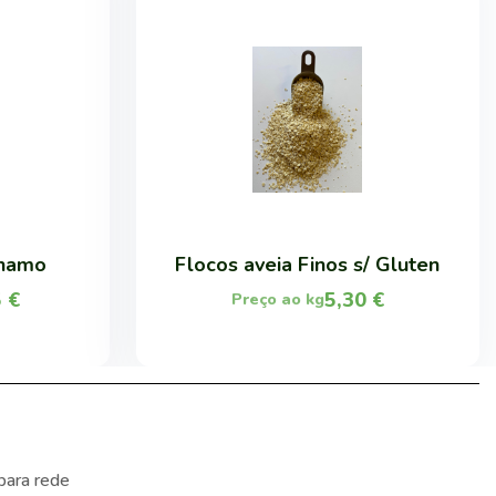
nhamo
Flocos aveia Finos s/ Gluten
5
€
5,30
€
Preço ao kg
para rede