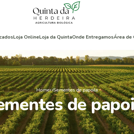
cados
Loja Online
Loja da Quinta
Onde Entregamos
Área de 
Home
Sementes de papoila
ementes de papoi