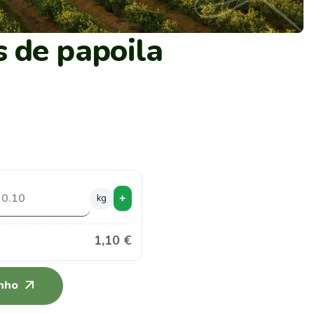
 de papoila
kg
+
1,10 €
inho