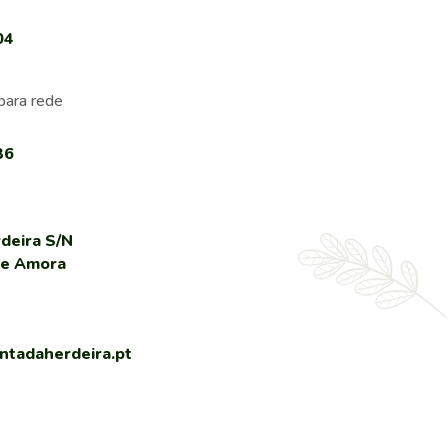
04
para rede
36
deira S/N
de Amora
tadaherdeira.pt