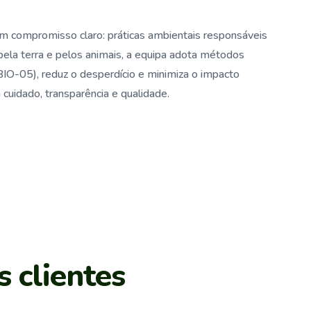
um compromisso claro: práticas ambientais responsáveis
ela terra e pelos animais, a equipa adota métodos
-BIO-05), reduz o desperdício e minimiza o impacto
 cuidado, transparência e qualidade.
s
c
l
i
e
n
t
e
s