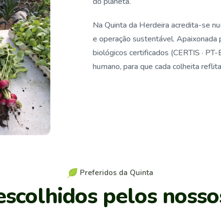
do planeta.
Na Quinta da Herdeira acredita-se n
e operação sustentável. Apaixonada p
biológicos certificados (CERTIS · PT
humano, para que cada colheita reflita
P
r
e
f
e
r
i
d
o
s
d
a
Q
u
i
n
t
a
e
s
c
o
l
h
i
d
o
s
p
e
l
o
s
n
o
s
s
o