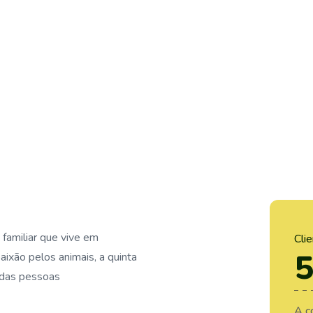
familiar que vive em
Cli
5
aixão pelos animais, a quinta
 das pessoas
A c