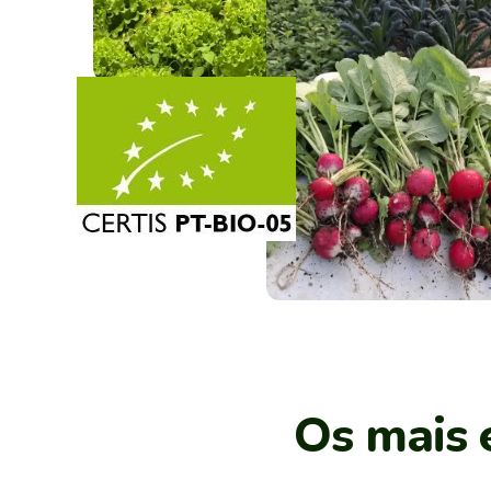
O
s
m
a
i
s