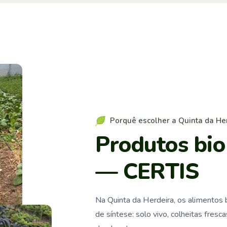
P
o
r
q
u
ê
e
s
c
o
l
h
e
r
a
Q
u
i
n
t
a
d
a
H
e
P
r
o
d
u
t
o
s
b
i
o
—
C
E
R
T
I
S
Na Quinta da Herdeira, os alimentos
de síntese: solo vivo, colheitas fres