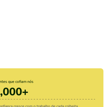
entes que cofiam nós
,000
+
onfiança cresce com o trabalho de cada colheita.