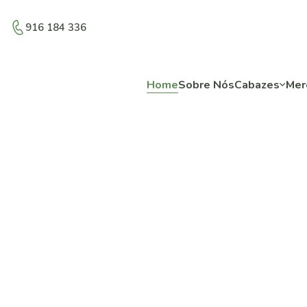
916 184 336
Home
Sobre Nós
Cabazes
Mer