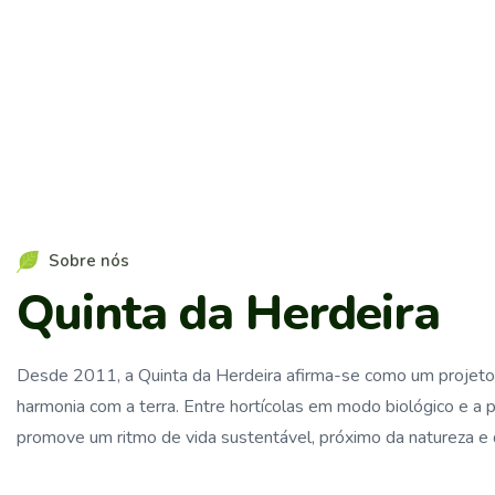
S
o
b
r
e
n
ó
s
Q
u
i
n
t
a
d
a
H
e
r
d
e
i
r
a
Desde 2011, a Quinta da Herdeira afirma-se como um projeto 
harmonia com a terra. Entre hortícolas em modo biológico e a p
promove um ritmo de vida sustentável, próximo da natureza e