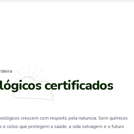
r
d
e
i
r
a
l
ó
g
i
c
o
s
c
e
r
t
i
f
i
c
a
d
o
s
 biológicos crescem com respeito pela natureza. Sem químicos
cas e ciclos que protegem a saúde, a vida selvagem e o futuro