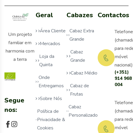
Geral
Cabazes
Contactos
Área Cliente
Cabaz Extra
Telefone
Um projeto
Grande
(chamad
familiar em
Mercados
para red
harmonia com
Cabaz
Loja da
móvel
a terra
Grande
Quinta
nacional)
(+351)
Cabaz Médio
Onde
914 968
004
Entregamos
Cabaz de
Frutas
Sobre Nós
Segue
Telefone
Cabaz
nos:
(chamad
Política de
Personalizado
para red
Privacidade &
móvel
Cookies