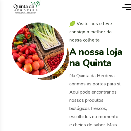
V
i
s
i
t
e
-
n
o
s
e
l
e
v
e
c
o
n
s
i
g
o
o
m
e
l
h
o
r
d
a
n
o
s
s
a
c
o
l
h
e
i
t
a
A
n
o
s
s
a
l
o
j
a
n
a
Q
u
i
n
t
a
Na Quinta da Herdeira
abrimos as portas para si.
Aqui pode encontrar os
nossos produtos
biológicos frescos,
escolhidos no momento
e cheios de sabor. Mais