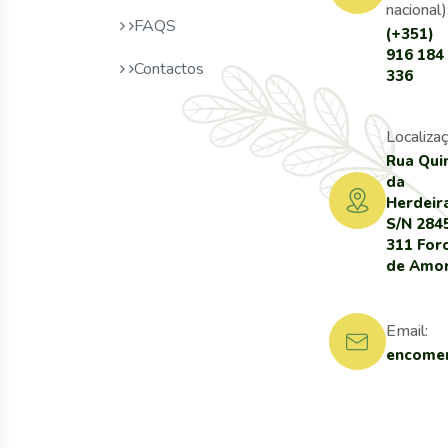
nacional)
FAQS
(+351)
916 184
Contactos
336
Localizaç
Rua Qui
da
Herdeir
S/N 284
311 For
de Amo
Email:
encomen