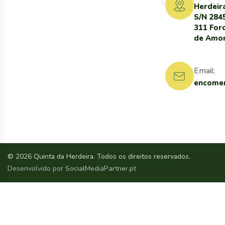
Herdeir
S/N 284
311 For
de Amo
Email:
encomen
© 2026 Quinta da Herdeira. Todos os direitos reservados.
Desenvolvido por
SocialMediaPartner.pt