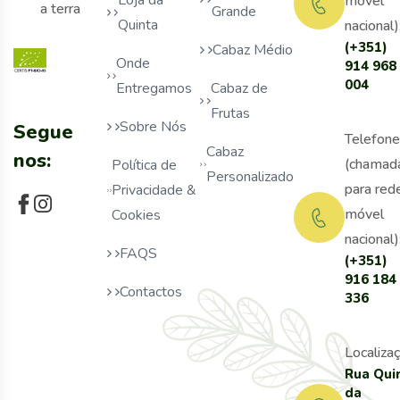
Loja da
móvel
a terra
Grande
Quinta
nacional)
(+351)
Cabaz Médio
Onde
914 968
004
Entregamos
Cabaz de
Frutas
Sobre Nós
Segue
Telefone
Cabaz
nos:
(chamad
Política de
Personalizado
para red
Privacidade &
móvel
Cookies
nacional)
FAQS
(+351)
916 184
Contactos
336
Localizaç
Rua Qui
da