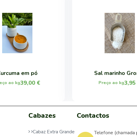
Curcuma em pó
Sal marinho Gro
39,00
€
3,9
eço ao kg
Preço ao kg
Cabazes
Contactos
Cabaz Extra Grande
Telefone (chamada 