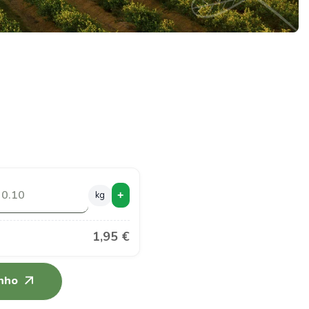
kg
+
1,95 €
inho