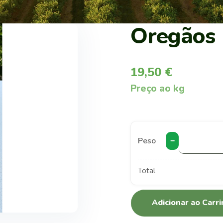
Oregãos
19,50
€
Preço ao kg
Peso
−
Total
Adicionar ao Carr