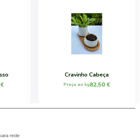
sso
Cravinho Cabeça
5
€
82,50
€
Preço ao kg
para rede