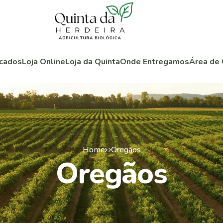
cados
Loja Online
Loja da Quinta
Onde Entregamos
Área de 
Home
Oregãos
Oregãos