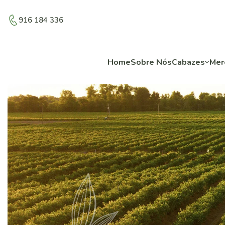
916 184 336
Home
Sobre Nós
Cabazes
Mer