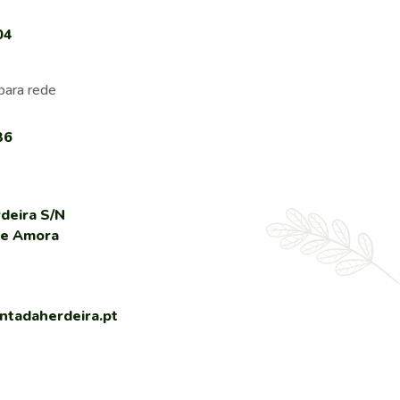
04
para rede
36
deira S/N
de Amora
tadaherdeira.pt