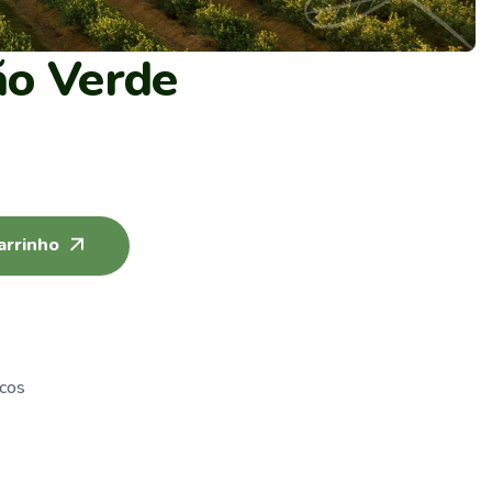
ão Verde
arrinho
cos