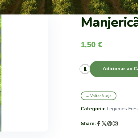
Manjeric
1,50
€
Adicionar ao C
← Voltar à loja
Categoria:
Legumes Fres
Share: