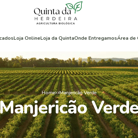
cados
Loja Online
Loja da Quinta
Onde Entregamos
Área de 
Home
Manjericão Verde
Manjericão Verd