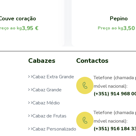
Couve coração
Pepino
3,95
€
3,5
reço ao kg
Preço ao kg
Cabazes
Contactos
Cabaz Extra Grande
Telefone (chamada 
móvel nacional):
Cabaz Grande
(+351) 914 968 0
Cabaz Médio
Telefone (chamada 
Cabaz de Frutas
móvel nacional):
(+351) 916 184 3
Cabaz Personalizado