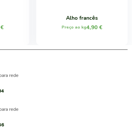
Alho francês
0
€
4,90
€
Preço ao kg
para rede
04
para rede
36