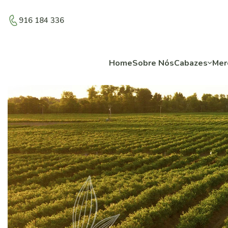
916 184 336
Home
Sobre Nós
Cabazes
Mer