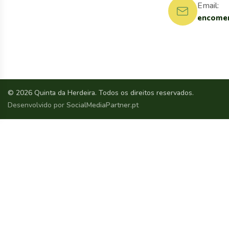
Email:
encomen
© 2026 Quinta da Herdeira. Todos os direitos reservados.
Desenvolvido por
SocialMediaPartner.pt