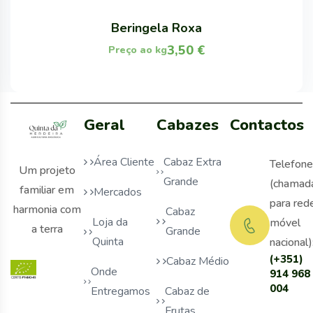
Beringela Roxa
3,50
€
Preço ao kg
Geral
Cabazes
Contactos
Área Cliente
Cabaz Extra
Telefone
Um projeto
Grande
(chamad
familiar em
Mercados
para red
harmonia com
Cabaz
Loja da
móvel
a terra
Grande
Quinta
nacional)
(+351)
Cabaz Médio
Onde
914 968
004
Entregamos
Cabaz de
Frutas