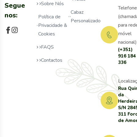
Sobre Nós
Segue
Telefone
Cabaz
nos:
(chamad
Política de
Personalizado
para red
Privacidade &
móvel
Cookies
nacional)
FAQS
(+351)
916 184
Contactos
336
Localizaç
Rua Qui
da
Herdeir
S/N 284
311 For
de Amo