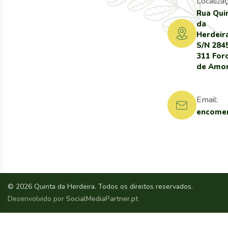
Localizaç
Rua Qui
da
Herdeir
S/N 284
311 For
de Amo
Email:
encomen
© 2026 Quinta da Herdeira. Todos os direitos reservados.
Desenvolvido por
SocialMediaPartner.pt