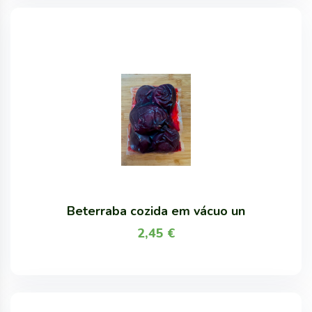
Beterraba cozida em vácuo un
2,45
€