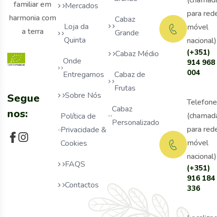
(chamad
familiar em
Mercados
para red
harmonia com
Cabaz
Loja da
móvel
a terra
Grande
Quinta
nacional)
(+351)
Cabaz Médio
Onde
914 968
004
Entregamos
Cabaz de
Frutas
Sobre Nós
Segue
Telefone
Cabaz
nos:
(chamad
Política de
Personalizado
para red
Privacidade &
móvel
Cookies
nacional)
FAQS
(+351)
916 184
Contactos
336