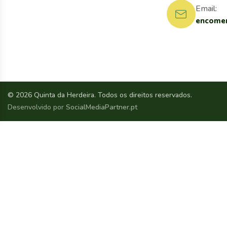
Email:
encomen
© 2026 Quinta da Herdeira. Todos os direitos reservados.
Desenvolvido por
SocialMediaPartner.pt