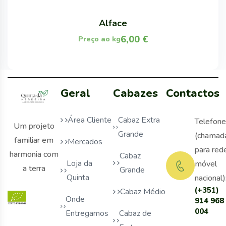
Alface
6,00
€
Preço ao kg
Geral
Cabazes
Contactos
Área Cliente
Cabaz Extra
Telefone
Um projeto
Grande
(chamad
familiar em
Mercados
para red
harmonia com
Cabaz
Loja da
móvel
a terra
Grande
Quinta
nacional)
(+351)
Cabaz Médio
Onde
914 968
004
Entregamos
Cabaz de