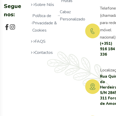
Frutas
Sobre Nós
Segue
Telefone
Cabaz
nos:
(chamad
Política de
Personalizado
para red
Privacidade &
móvel
Cookies
nacional)
FAQS
(+351)
916 184
Contactos
336
Localizaç
Rua Qui
da
Herdeir
S/N 284
311 For
de Amo