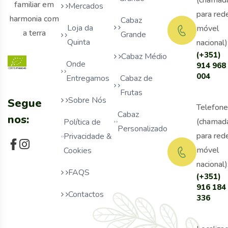
(chamad
familiar em
Mercados
para red
harmonia com
Cabaz
Loja da
móvel
a terra
Grande
Quinta
nacional)
(+351)
Cabaz Médio
Onde
914 968
004
Entregamos
Cabaz de
Frutas
Sobre Nós
Segue
Telefone
Cabaz
nos:
(chamad
Política de
Personalizado
para red
Privacidade &
móvel
Cookies
nacional)
FAQS
(+351)
916 184
Contactos
336