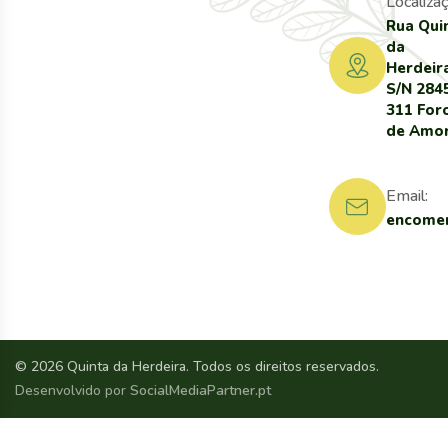
Localizaç
Rua Qui
da
Herdeir
S/N 284
311 For
de Amo
Email:
encomen
© 2026 Quinta da Herdeira. Todos os direitos reservados.
Desenvolvido por
SocialMediaPartner.pt