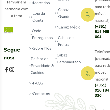
(chamad
familiar em
Mercados
para red
harmonia com
Cabaz
Loja da
móvel
a terra
Grande
Quinta
nacional)
(+351)
Cabaz Médio
Onde
914 968
004
Entregamos
Cabaz de
Frutas
Sobre Nós
Segue
Telefone
Cabaz
nos:
(chamad
Política de
Personalizado
para red
Privacidade &
móvel
Cookies
nacional)
FAQS
(+351)
916 184
Contactos
336