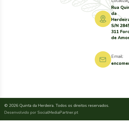
Localizaç
Rua Qui
da
Herdeir
S/N 284
311 For
de Amo
Email:
encomen
© 2026 Quinta da Herdeira. Todos os direitos reservados.
Desenvolvido por
SocialMediaPartner.pt