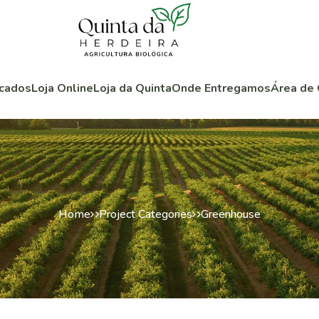
cados
Loja Online
Loja da Quinta
Onde Entregamos
Área de 
Home
Project Categories
Greenhouse