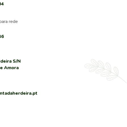
04
para rede
36
deira S/N
de Amora
tadaherdeira.pt