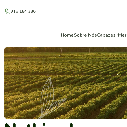
916 184 336
Home
Sobre Nós
Cabazes
Mer