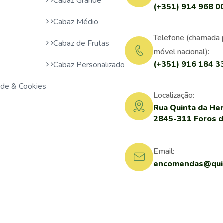
Cabaz Grande
(+351) 914 968 0
Cabaz Médio
Telefone (chamada 
Cabaz de Frutas
móvel nacional):
(+351) 916 184 3
Cabaz Personalizado
dade & Cookies
Localização:
Rua Quinta da Her
2845-311 Foros 
Email:
encomendas@quin