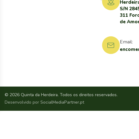
Herdeir
S/N 284
311 For
de Amo
Email:
encomen
© 2026 Quinta da Herdeira. Todos os direitos reservados.
Desenvolvido por
SocialMediaPartner.pt