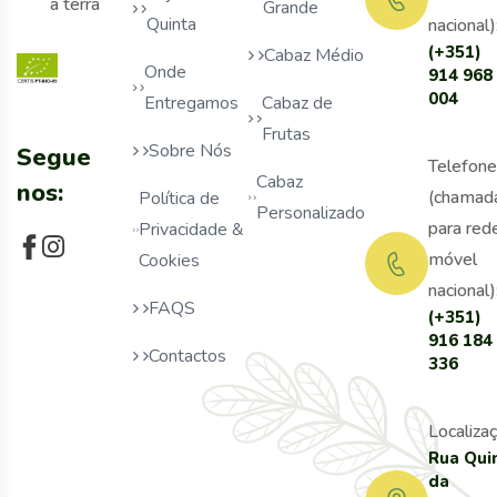
a terra
Grande
Quinta
nacional)
(+351)
Cabaz Médio
Onde
914 968
004
Entregamos
Cabaz de
Frutas
Sobre Nós
Segue
Telefone
Cabaz
nos:
(chamad
Política de
Personalizado
para red
Privacidade &
móvel
Cookies
nacional)
FAQS
(+351)
916 184
Contactos
336
Localizaç
Rua Qui
da