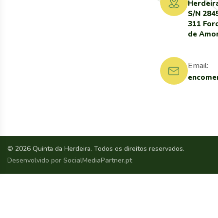
Herdeir
S/N 284
311 For
de Amo
Email:
encomen
© 2026 Quinta da Herdeira. Todos os direitos reservados.
Desenvolvido por
SocialMediaPartner.pt