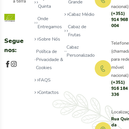
a terra
Grande
Quinta
nacional)
(+351)
Cabaz Médio
Onde
914 968
004
Entregamos
Cabaz de
Frutas
Sobre Nós
Segue
Telefone
Cabaz
nos:
(chamad
Política de
Personalizado
para red
Privacidade &
móvel
Cookies
nacional)
FAQS
(+351)
916 184
Contactos
336
Localizaç
Rua Qui
da