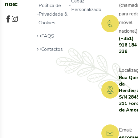
Cabaz
nos:
(chamad
Política de
Personalizado
para red
Privacidade &
móvel
Cookies
nacional)
FAQS
(+351)
916 184
Contactos
336
Localizaç
Rua Qui
da
Herdeir
S/N 284
311 For
de Amo
Email:
encomen