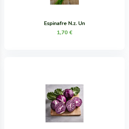
Espinafre N.z. Un
1,70
€