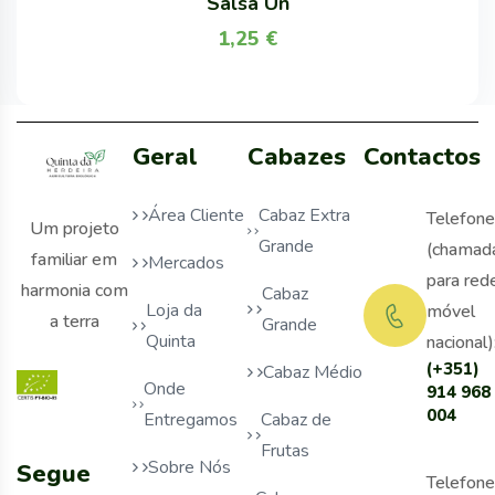
Salsa Un
1,25
€
Geral
Cabazes
Contactos
Área Cliente
Cabaz Extra
Telefone
Um projeto
Grande
(chamad
familiar em
Mercados
para red
harmonia com
Cabaz
Loja da
móvel
a terra
Grande
Quinta
nacional)
(+351)
Cabaz Médio
Onde
914 968
004
Entregamos
Cabaz de
Frutas
Sobre Nós
Segue
Telefone