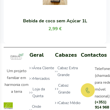
Bebida de coco sem Açúcar 1L
2,99
€
Geral
Cabazes
Contactos
Área Cliente
Cabaz Extra
Telefone
Um projeto
Grande
(chamad
familiar em
Mercados
para red
harmonia com
Cabaz
Loja da
móvel
a terra
Grande
Quinta
nacional)
(+351)
Cabaz Médio
Onde
914 968