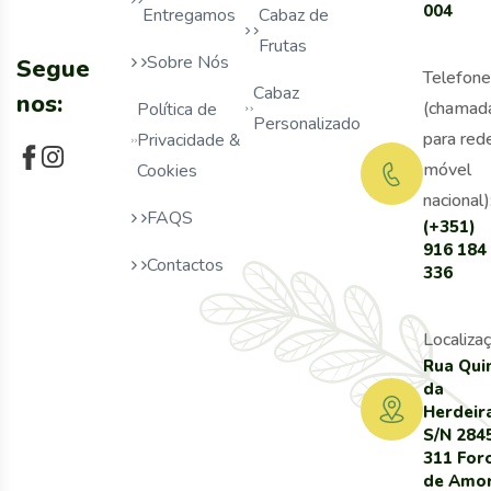
004
Entregamos
Cabaz de
Frutas
Sobre Nós
Segue
Telefone
Cabaz
nos:
(chamad
Política de
Personalizado
para red
Privacidade &
móvel
Cookies
nacional)
FAQS
(+351)
916 184
Contactos
336
Localizaç
Rua Qui
da
Herdeir
S/N 284
311 For
de Amo