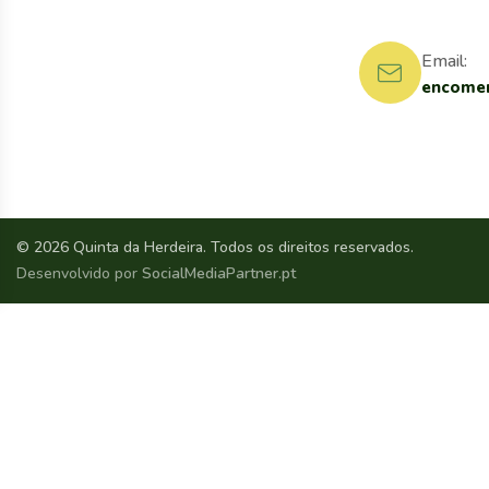
Email:
encomen
© 2026 Quinta da Herdeira. Todos os direitos reservados.
Desenvolvido por
SocialMediaPartner.pt