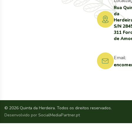
Localizaç
Rua Qui
da
Herdeir
S/N 284
311 For
de Amo
Email:
encomen
© 2026 Quinta da Herdeira. Todos os direitos reservados.
Desenvolvido por
SocialMediaPartner.pt