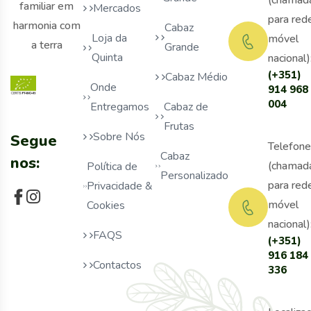
(chamad
familiar em
Mercados
para red
harmonia com
Cabaz
Loja da
móvel
a terra
Grande
Quinta
nacional)
(+351)
Cabaz Médio
Onde
914 968
004
Entregamos
Cabaz de
Frutas
Sobre Nós
Segue
Telefone
Cabaz
nos:
(chamad
Política de
Personalizado
para red
Privacidade &
móvel
Cookies
nacional)
FAQS
(+351)
916 184
Contactos
336