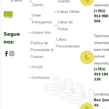
a terra
Grande
Quinta
nacional)
(+351)
Cabaz Médio
Onde
914 968
004
Entregamos
Cabaz de
Frutas
Sobre Nós
Segue
Telefone
Cabaz
nos:
(chamad
Política de
Personalizado
para red
Privacidade &
móvel
Cookies
nacional)
FAQS
(+351)
916 184
Contactos
336
Localizaç
Rua Qui
da