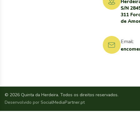
Herdeir
S/N 284
311 For
de Amo
Email:
encomen
© 2026 Quinta da Herdeira. Todos os direitos reservados.
Desenvolvido por
SocialMediaPartner.pt