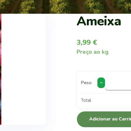
Ameixa
3,99
€
Preço ao kg
Peso
−
Total
Adicionar ao Carr