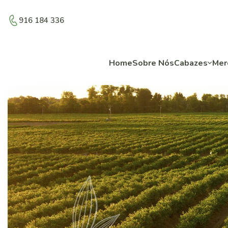
916 184 336
Home
Sobre Nós
Cabazes
Mer