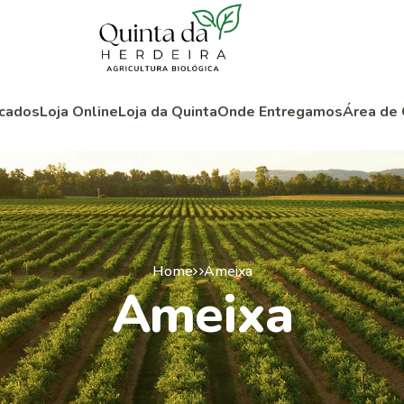
cados
Loja Online
Loja da Quinta
Onde Entregamos
Área de 
Home
Ameixa
Ameixa