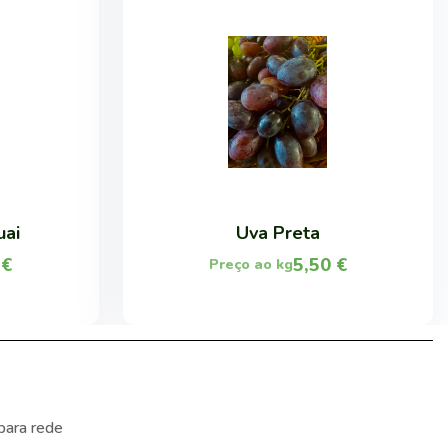
uai
Uva Preta
9
€
5,50
€
Preço ao kg
para rede