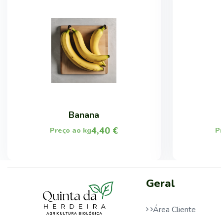
Banana
4,40
€
Preço ao kg
P
Geral
Área Cliente