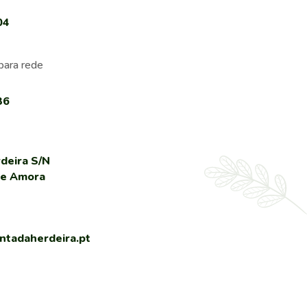
04
para rede
36
deira S/N
de Amora
tadaherdeira.pt