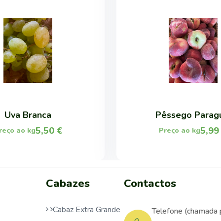
Uva Branca
Pêssego Parag
5,50
€
5,9
reço ao kg
Preço ao kg
Cabazes
Contactos
Cabaz Extra Grande
Telefone (chamada 