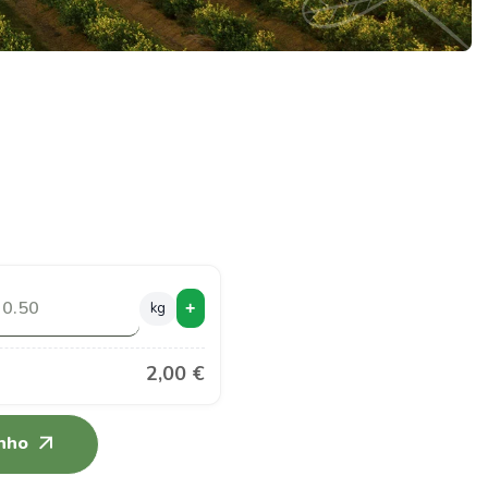
kg
+
2,00 €
inho