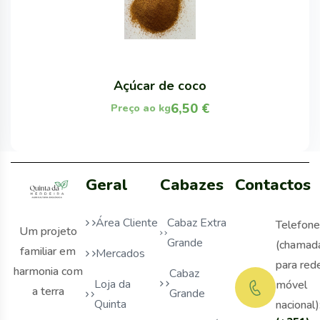
Açúcar de coco
6,50
€
Preço ao kg
Geral
Cabazes
Contactos
Área Cliente
Cabaz Extra
Telefone
Um projeto
Grande
(chamad
familiar em
Mercados
para red
harmonia com
Cabaz
Loja da
móvel
a terra
Grande
Quinta
nacional)