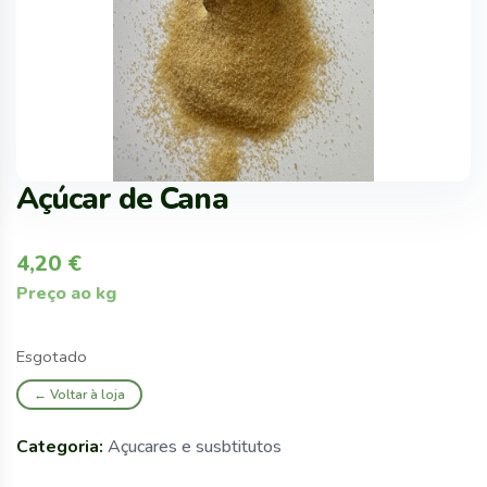
Açúcar de Cana
4,20
€
Preço ao kg
Esgotado
← Voltar à loja
Categoria:
Açucares e susbtitutos