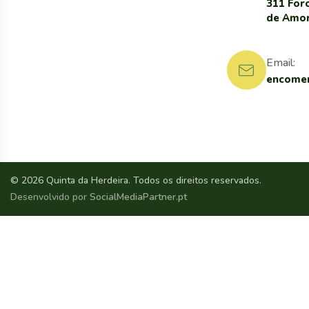
311 For
de Amo
Email:
encomen
© 2026 Quinta da Herdeira. Todos os direitos reservados.
Desenvolvido por
SocialMediaPartner.pt