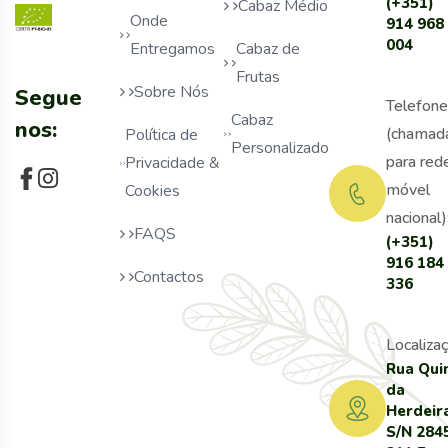
(+351)
Cabaz Médio
Onde
914 968
004
Entregamos
Cabaz de
Frutas
Sobre Nós
Segue
Telefone
Cabaz
nos:
(chamad
Política de
Personalizado
para red
Privacidade &
móvel
Cookies
nacional)
FAQS
(+351)
916 184
Contactos
336
Localizaç
Rua Qui
da
Herdeir
S/N 284