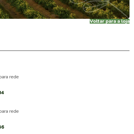
Voltar para a loja
para rede
04
para rede
36