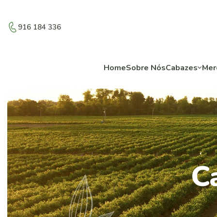
916 184 336
Home
Sobre Nós
Cabazes
Mer
C