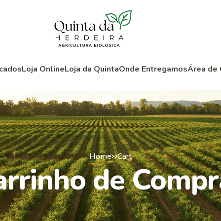
cados
Loja Online
Loja da Quinta
Onde Entregamos
Área de 
Home
Cart
arrinho de Compr